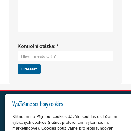
Kontrolní otázka:
*
Využíváme soubory cookies
WTS net, s.r.o.
Od roku 2007 podporujeme a chráníme Vaše projekty a
Kliknutím na Přijmout cookies dáváte souhlas s uložením
značky.
vybraných cookies (nutné, preferenční, výkonnostní,
marketingové). Cookies používáme pro lepší fungování
Objevte WTS