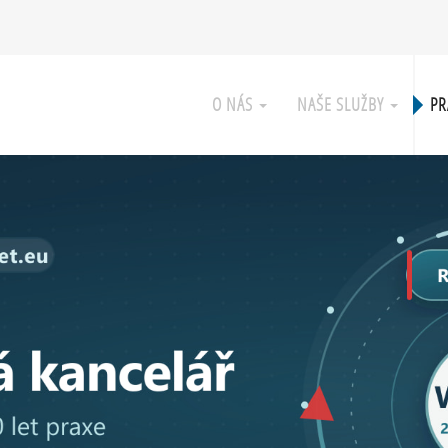
O NÁS
NAŠE SLUŽBY
PR