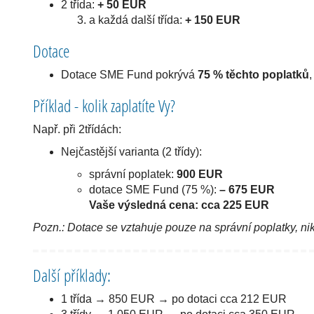
2 třída:
+ 50 EUR
a každá další třída:
+ 150 EUR
Dotace
Dotace SME Fund pokrývá
75 % těchto poplatků
Příklad - kolik zaplatíte Vy?
Např. při 2třídách:
Nejčastější varianta (2 třídy):
správní poplatek:
900 EUR
dotace SME Fund (75 %):
– 675 EUR
Vaše
výsledná cena: cca 225 EUR
Pozn.: Dotace se vztahuje pouze na správní poplatky, ni
Další příklady:
1 třída → 850 EUR → po dotaci cca 212 EUR