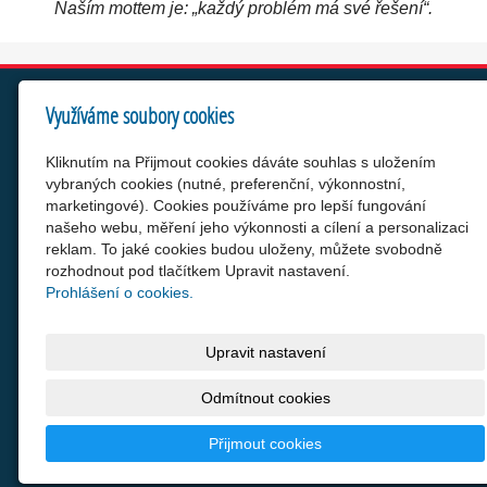
Naším mottem je: „každý problém má své řešení“.
Využíváme soubory cookies
WTS net, s.r.o.
Od roku 2007 podporujeme a chráníme Vaše projekty a
Kliknutím na Přijmout cookies dáváte souhlas s uložením
značky.
vybraných cookies (nutné, preferenční, výkonnostní,
marketingové). Cookies používáme pro lepší fungování
Objevte WTS
našeho webu, měření jeho výkonnosti a cílení a personalizaci
Naše produkty
reklam. To jaké cookies budou uloženy, můžete svobodně
rozhodnout pod tlačítkem Upravit nastavení.
Průvodce ochranou značky WTS.cz
Prohlášení o cookies.
Jsme tu pro Vás
Kontaktujte nás
Upravit nastavení
Rezervace konzultace
Odmítnout cookies
Přijmout cookies
© 2026 WTS net, s.r.o. |
Mapa webu
|
Nastavení cookies